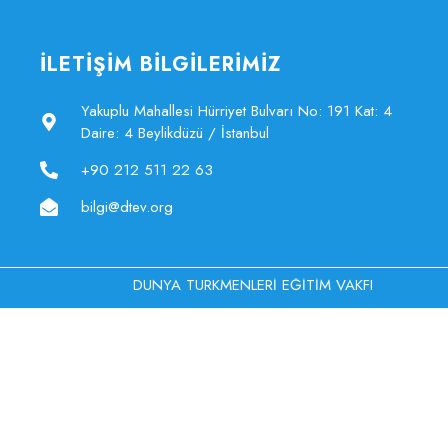
İLETİŞİM BİLGİLERİMİZ
Yakuplu Mahallesi Hürriyet Bulvarı No: 191 Kat: 4
Daire: 4 Beylikdüzü / İstanbul
+90 212 511 22 63
bilgi@dtev.org
DÜNYA TÜRKMENLERİ EĞİTİM VAKFI