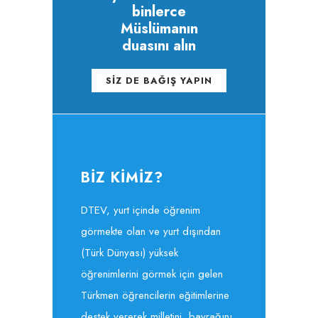
binlerce
Müslümanın
duasını alın
SİZ DE BAĞIŞ YAPIN
BİZ KİMİZ?
DTEV, yurt içinde öğrenim
görmekte olan ve yurt dışından
(Türk Dünyası) yüksek
öğrenimlerini görmek için gelen
Türkmen öğrencilerin eğitimlerine
destek vererek milletini, bayrağını,