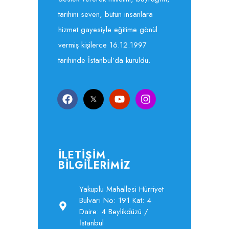
tarihini seven, bütün insanlara
hizmet gayesiyle eğitime gönül
vermiş kişilerce 16.12.1997
tarihinde İstanbul’da kuruldu.
İLETİŞİM
BİLGİLERİMİZ
Yakuplu Mahallesi Hürriyet
Bulvarı No: 191 Kat: 4
Daire: 4 Beylikdüzü /
İstanbul