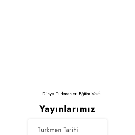
3 TÜRKM
KÖYÜND
ÇOCUKL
AYAKKAB
BERELER
DAĞITIL
Ocak 9, 2023
Dünya Türkmenleri Eğitim Vakfi
Yayınlarımız
Türkmen Tarihi