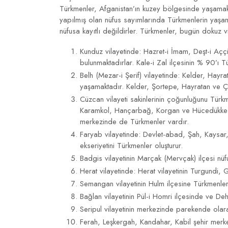
Türkmenler, Afganistan’ın kuzey bölgesinde yaşamak
yapılmış olan nüfus sayımlarında Türkmenlerin yaşam
nüfusa kayıtlı değildirler. Türkmenler, bugün dokuz vil
Kunduz vilayetinde: Hazret-i İmam, Deşt-i Açç
bulunmaktadırlar. Kale-i Zal ilçesinin % 90’ı T
Belh (Mezar-i Şerif) vilayetinde: Kelder, Hayr
yaşamaktadır. Kelder, Şortepe, Hayratan ve Ç
Cüzcan vilayeti sakinlerinin çoğunluğunu Tür
Karamkol, Hançarbağ, Korgan ve Hücedükke ilç
merkezinde de Türkmenler vardır.
Faryab vilayetinde: Devlet-abad, Şah, Kaysar
ekseriyetini Türkmenler oluşturur.
Badgis vilayetinin Marçak (Mervçak) ilçesi nü
Herat vilayetinde: Herat vilayetinin Turgundi,
Semangan vilayetinin Hulm ilçesine Türkmenle
Bağlan vilayetinin Pül-i Homri ilçesinde ve D
Seripul vilayetinin merkezinde parekende ola
Ferah, Leşkergah, Kandahar, Kabil şehir merk