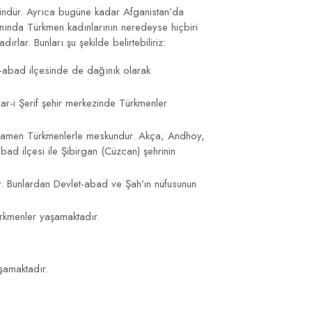
kündür. Ayrıca bugüne kadar Afganistan’da
anında Türkmen kadınlarının neredeyse hiçbiri
rlar. Bunları şu şekilde belirtebiliriz:
n-abad ilçesinde de dağınık olarak
zar-i Şerif şehir merkezinde Türkmenler
tamamen Türkmenlerle meskundur. Akça, Andhoy,
d ilçesi ile Şibirgan (Cüzcan) şehrinin
r. Bunlardan Devlet-abad ve Şah’ın nüfusunun
ürkmenler yaşamaktadır.
şamaktadır.