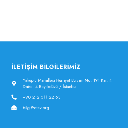
İLETİŞİM BİLGİLERİMİZ
Yakuplu Mahallesi Hürriyet Bulvarı No: 191 Kat: 4
Daire: 4 Beylikdüzü / İstanbul
+90 212 511 22 63
bilgi@dtev.org