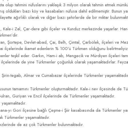
ta olup tahmini nüfuslarını yaklaşık 3 milyon olarak tahmin etmek müm
ış oldukları bazı köy ve kasabaları nüfusa dahil edilmemiştir. Bunun y
ayette ağırlıklı olarak ve diğer bazı şehirlerde de bir miktar bulunmaktadı
i, Kale-i Zal, Çar-dere gibi ilçeler ve Kunduz merkezinde yaşarlar. Ha
ürkmen’dir.
atan, Şortepe, Devlet-abad, Çai, Belh, Çimtal, Çarbölek, ilçeleri ve Me
ai ilçelerinde ikamet edenlerin % 100’ü Türkmen olduğunu belirtmeliyiz
kmenler teşkil eder. Garkın, Ham-i ab, Mengecik ve Mürdiyen ilçeleri 
elerinde de yine Türkmenler çoğunluk olarak yaşamaktadırlar. Feyzaba
, Şirin-tegab, Almar ve Cumabazar ilçelerinde Türkmenler yaşamaktadı
fusunun tamamını Türkmenler oluşturmaktadır. Kale-i nev ilçesinde de T
 Gulran, Guriyan ve Encil ilçelerinde de Türkmenler yaşamaktadır.
r yaşamaktadır.
ehana-yı Gori ilçesine bağlı Çeşme-i Şiir kasabasında da Türkmenler ya
rak Türkmenler yaşamaktadır.
ezlerinde de az çok Türkmenler bulunmaktadır.