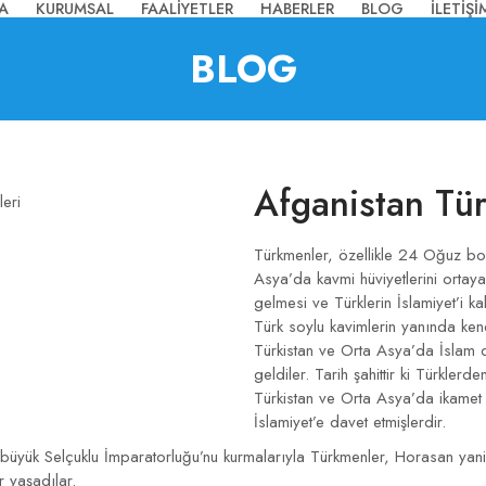
A
KURUMSAL
FAALİYETLER
HABERLER
BLOG
İLETİŞİ
BLOG
Afganistan Tü
Türkmenler, özellikle 24 Oğuz b
Asya’da kavmi hüviyetlerini ortaya
gelmesi ve Türklerin İslamiyet’i ka
Türk soylu kavimlerin yanında kend
Türkistan ve Orta Asya’da İslam d
geldiler. Tarih şahittir ki Türkler
Türkistan ve Orta Asya’da ikamet 
İslamiyet’e davet etmişlerdir.
büyük Selçuklu İmparatorluğu’nu kurmalarıyla Türkmenler, Horasan yani 
 yaşadılar.