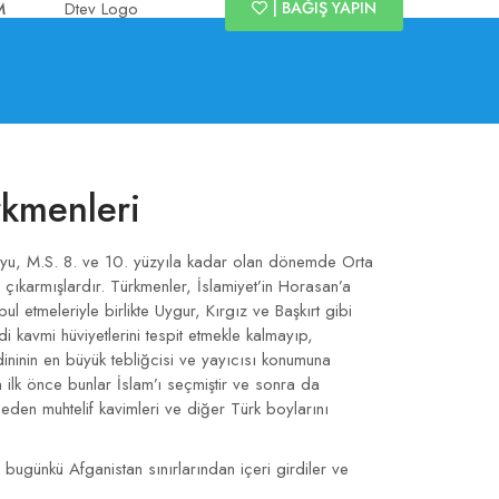
| BAĞIŞ YAPIN
M
rkmenleri
oyu, M.S. 8. ve 10. yüzyıla kadar olan dönemde Orta
 çıkarmışlardır. Türkmenler, İslamiyet’in Horasan’a
bul etmeleriyle birlikte Uygur, Kırgız ve Başkırt gibi
i kavmi hüviyetlerini tespit etmekle kalmayıp,
ininin en büyük tebliğcisi ve yayıcısı konumuna
den ilk önce bunlar İslam’ı seçmiştir ve sonra da
eden muhtelif kavimleri ve diğer Türk boylarını
bugünkü Afganistan sınırlarından içeri girdiler ve